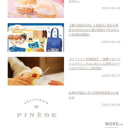
タルト』
2026.06.26
【夏の福袋2026】人気商品と商品引換
券を詰め合わせた夏の福袋を7月10日よ
り店頭販売開始♪
2026.06.18
【イートイン店舗限定】『発酵バターパ
フェアイス』をはじめとした新作スイー
ツがを7月1日より新登場♪
2026.06.17
台風6号接近に伴う営業時間変更のお知
らせ
2026.06.03