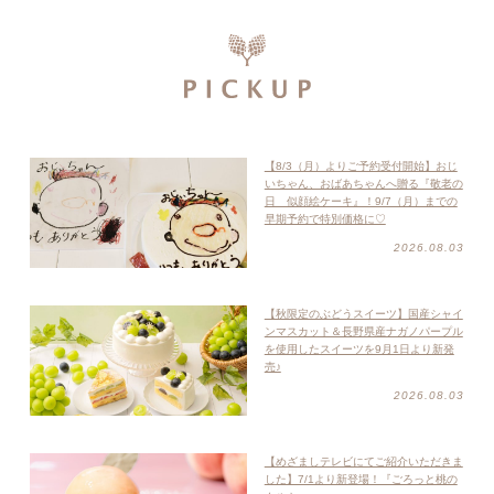
【8/3（月）よりご予約受付開始】おじ
いちゃん、おばあちゃんへ贈る『敬老の
日 似顔絵ケーキ』！9/7（月）までの
早期予約で特別価格に♡
2026.08.03
【秋限定のぶどうスイーツ】国産シャイ
ンマスカット＆長野県産ナガノパープル
を使用したスイーツを9月1日より新発
売♪
2026.08.03
【めざましテレビにてご紹介いただきま
した】7/1より新登場！『ごろっと桃の