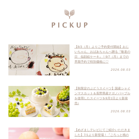
【8/3（月）よりご予約受付開始】おじ
いちゃん、おばあちゃんへ贈る『敬老の
日 似顔絵ケーキ』！9/7（月）までの
早期予約で特別価格に♡
2026.08.03
【秋限定のぶどうスイーツ】国産シャイ
ンマスカット＆長野県産ナガノパープル
を使用したスイーツを9月1日より新発
売♪
2026.08.03
【めざましテレビにてご紹介いただきま
した】7/1より新登場！『ごろっと桃の