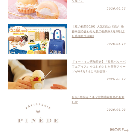
タルト』
2026.06.26
【夏の福袋2026】人気商品と商品引換
券を詰め合わせた夏の福袋を7月10日よ
り店頭販売開始♪
2026.06.18
【イートイン店舗限定】『発酵バターパ
フェアイス』をはじめとした新作スイー
ツがを7月1日より新登場♪
2026.06.17
台風6号接近に伴う営業時間変更のお知
らせ
2026.06.03