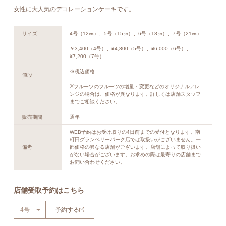
女性に大人気のデコレーションケーキです。
サイズ
4号（12㎝）、5号（15㎝）、6号（18㎝）、7号（21㎝）
￥3,400（4号）、¥4,800（5号）、¥6,000（6号）、
¥7,200（7号）
※税込価格
値段
※フルーツのフルーツの増量・変更などのオリジナルアレ
ンジの場合は、価格が異なります。詳しくは店舗スタッフ
までご相談ください。
販売期間
通年
WEB予約はお受け取りの4日前までの受付となります。南
町田グランベリーパーク店では取扱いがございません。一
備考
部価格の異なる店舗がございます。店舗によって取り扱い
がない場合がございます。お求めの際は最寄りの店舗まで
お問い合わせください。
店舗受取予約はこちら
予約する