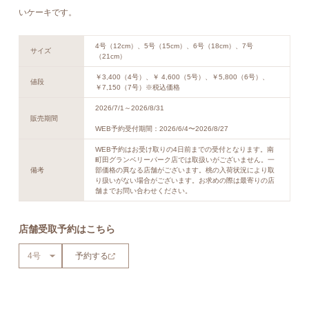
いケーキです。
4号（12cm）、5号（15cm）、6号（18cm）、7号
サイズ
（21cm）
￥3,400（4号）、￥ 4,600（5号）、￥5,800（6号）、
値段
￥7,150（7号）※税込価格
2026/7/1～2026/8/31
販売期間
WEB予約受付期間：2026/6/4〜2026/8/27
WEB予約はお受け取りの4日前までの受付となります。南
町田グランベリーパーク店では取扱いがございません。一
備考
部価格の異なる店舗がございます。桃の入荷状況により取
り扱いがない場合がございます。お求めの際は最寄りの店
舗までお問い合わせください。
店舗受取予約はこちら
予約する