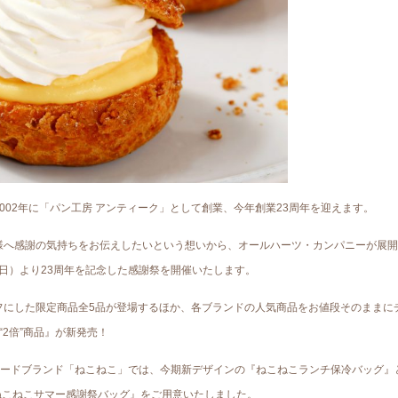
002年に「パン工房 アンティーク」として創業、今年創業23周年を迎えます。
様へ感謝の気持ちをお伝えしたいという想いから、オールハーツ・カンパニーが展開
日（日）より23周年を記念した感謝祭を開催いたします。
フにした限定商品全5品が登場するほか、各ブランドの人気商品をお値段そのままに
“2倍”商品』が新発売！
たフードブランド「ねこねこ」では、今期新デザインの『ねこねこランチ保冷バッグ』
iversaryねこねこサマー感謝祭バッグ』をご用意いたしました。