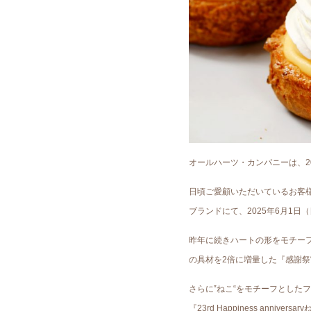
オールハーツ・カンパニーは、2
日頃ご愛顧いただいているお客
ブランドにて、2025年6月1
昨年に続きハートの形をモチー
の具材を2倍に増量した『感謝祭
さらに‟ねこ“をモチーフとし
『23rd Happiness ann