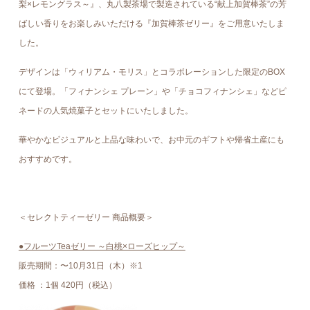
梨×レモングラス～』、丸八製茶場で製造されている“献上加賀棒茶”の芳
ばしい香りをお楽しみいただける『加賀棒茶ゼリー』をご用意いたしま
した。
デザインは「ウィリアム・モリス」とコラボレーションした限定のBOX
にて登場。「フィナンシェ プレーン」や「チョコフィナンシェ」などピ
ネードの人気焼菓子とセットにいたしました。
華やかなビジュアルと上品な味わいで、お中元のギフトや帰省土産にも
おすすめです。
＜セレクトティーゼリー 商品概要＞
●フルーツTeaゼリー ～白桃×ローズヒップ～
販売期間：〜10月31日（木）※1
価格 ：1個 420円（税込）