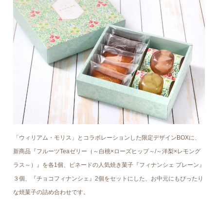
「ウィリアム・モリス」とコラボレーションした限定デザインBOXに、
新商品『フルーツTeaゼリー（～白桃×ローズヒップ～/～洋梨×レモング
ラス～）』を各1個、ピネードの人気焼き菓子『フィナンシェ プレーン』
３個、『チョコフィナンシェ』2個をセットにした、お中元にもぴったり
な焼菓子の詰め合わせです。