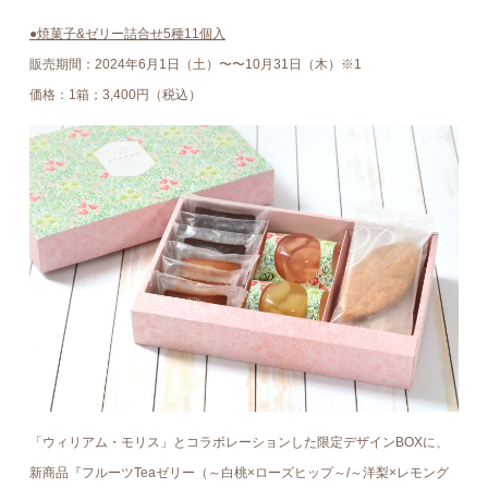
●焼菓子&ゼリー詰合せ5種11個入
販売期間：2024年6⽉1⽇（土）〜〜10月31日（木）※1
価格：1箱；3,400円（税込）
「ウィリアム・モリス」とコラボレーションした限定デザインBOXに、
新商品『フルーツTeaゼリー（～白桃×ローズヒップ～/～洋梨×レモング