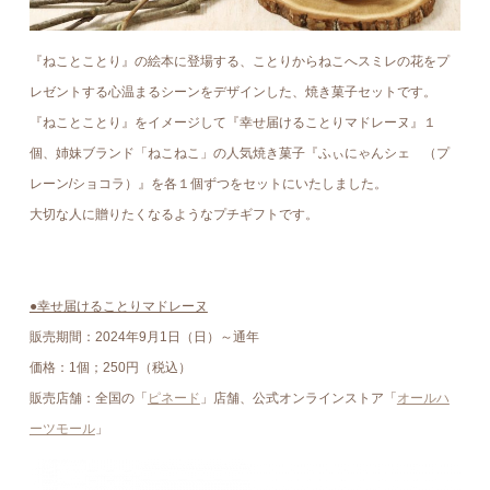
『ねことことり』の絵本に登場する、ことりからねこへスミレの花をプ
レゼントする心温まるシーンをデザインした、焼き菓子セットです。
『ねことことり』をイメージして『幸せ届けることりマドレーヌ』１
個、姉妹ブランド「ねこねこ」の人気焼き菓子『ふぃにゃんシェ （プ
レーン/ショコラ）』を各１個ずつをセットにいたしました。
大切な人に贈りたくなるようなプチギフトです。
●幸せ届けることりマドレーヌ
販売期間：2024年9⽉1⽇（日）～通年
価格：1個；250円（税込）
販売店舗：全国の「
ピネード
」店舗、公式オンラインストア「
オールハ
ーツモール
」