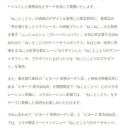
ーションした新商品をピネード全店にて展開いたします。
『ねことことり』の表紙のデザインを使用した限定BOXに、新商品の
『幸せ届けることりマドレーヌ』や姉妹ブランド「ねこねこ」の人気焼
き菓子『ふぃにゃんシェ（プレーン/ショコラ）』を含む焼き菓子を詰め
合わせた『ねことことりのティータイムボックス』をはじめ、絵本に登
場する“ねこが紅茶を飲むシーン”をデザインした『ねことことりのアソー
トギフト』や、プチギフトにもぴったりな『ねことことりのプチギフ
ト』を発売。
また、東京都江東区の「ピネード 有明ガーデン店」と神奈川県横浜市に
ある「ピネード 星天qlay店」が期間限定で『ねことことり』とのコラボ
レーション店舗に。コラボレーション店舗では、『ねことことり』をモ
チーフに装飾した店内をお楽しみいただけます。
それに合わせて「ピネード 有明ガーデン店」と「ピネード 星天qlay店」
では、コラボ限定イートインメニュー『ねことことりのケーキセット』