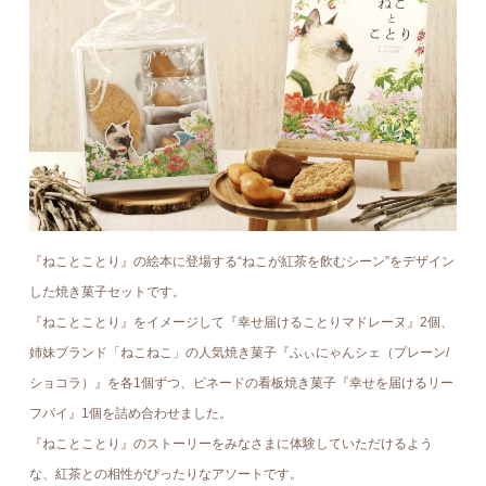
『ねことことり』の絵本に登場する“ねこが紅茶を飲むシーン”をデザイン
した焼き菓子セットです。
『ねことことり』をイメージして『幸せ届けることりマドレーヌ』2個、
姉妹ブランド「ねこねこ」の人気焼き菓子『ふぃにゃんシェ（プレーン/
ショコラ）』を各1個ずつ、ピネードの看板焼き菓子『幸せを届けるリー
フパイ』1個を詰め合わせました。
『ねことことり』のストーリーをみなさまに体験していただけるよう
な、紅茶との相性がぴったりなアソートです。