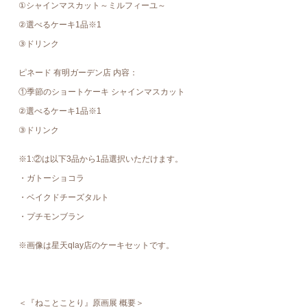
①シャインマスカット～ミルフィーユ～
②選べるケーキ1品※1
③ドリンク
ピネード 有明ガーデン店 内容：
①季節のショートケーキ シャインマスカット
②選べるケーキ1品※1
③ドリンク
※1:②は以下3品から1品選択いただけます。
・ガトーショコラ
・ベイクドチーズタルト
・プチモンブラン
※画像は星天qlay店のケーキセットです。
＜『ねことことり』原画展 概要＞