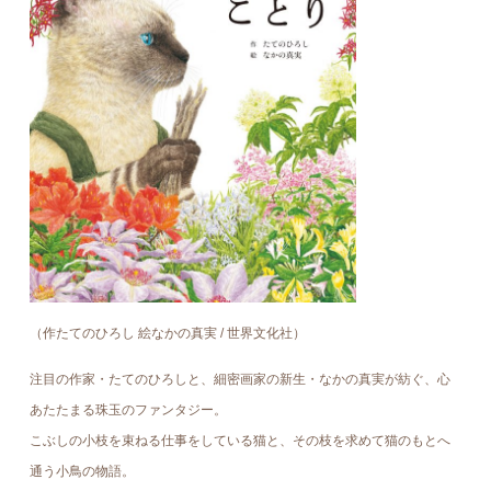
（作たてのひろし 絵なかの真実 / 世界文化社）
注目の作家・たてのひろしと、細密画家の新生・なかの真実が紡ぐ、心
あたたまる珠玉のファンタジー。
こぶしの小枝を束ねる仕事をしている猫と、その枝を求めて猫のもとへ
通う小鳥の物語。