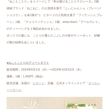
『ねことことり』をイメージして『幸せ届けることりマドレーヌ』2個、
姉妹ブランド「ねこねこ」の人気焼き菓子『ふぃにゃんシェ（プレーン/
ショコラ）』を各2個ずつ、ピネードの人気焼き菓子『フィナンシェ プレ
ーン』1個、『チョコフィナンシェ』1個、amsu teaの『アールグレイ』
のティーバッグを２個詰め合わせました。
ボックスの蓋にも、ことりが運んだこぶしの小枝やティーポット、砂糖
の瓶の絵柄をあしらいました。
●ねことことりのアソートギフト
販売期間：2024年9⽉1⽇（日）〜2024年10月31日（木）
価格：1個；1,400円（税込）
販売店舗：全国の「
ピネード
」店舗、公式オンラインストア「
オールハ
ーツモール
」