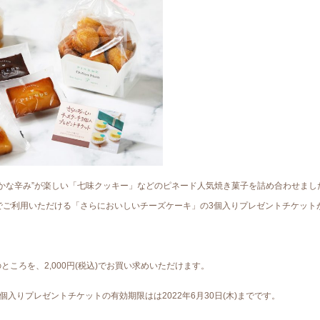
かな辛み”が楽しい「七味クッキー」などのピネード人気焼き菓子を詰め合わせまし
でご利用いただける「さらにおいしいチーズケーキ」の3個入りプレゼントチケット
当のところを、2,000円(税込)でお買い求めいただけます。
入りプレゼントチケットの有効期限はは2022年6月30日(木)までです。