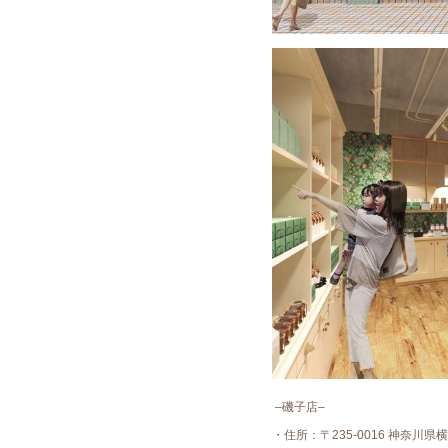
–磯子
店
–
・住所：〒235-0016 神奈川