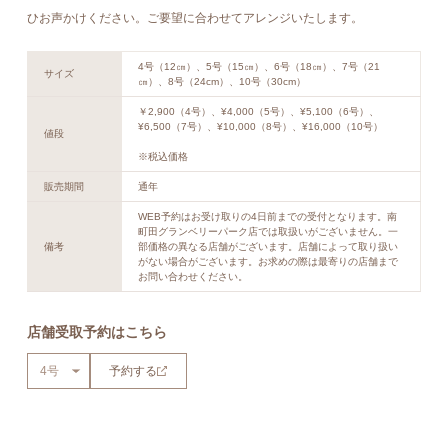
ひお声かけください。ご要望に合わせてアレンジいたします。
4号（12㎝）、5号（15㎝）、6号（18㎝）、7号（21
サイズ
㎝）、8号（24cm）、10号（30cm）
￥2,900（4号）、¥4,000（5号）、¥5,100（6号）、
¥6,500（7号）、¥10,000（8号）、¥16,000（10号）
値段
※税込価格
販売期間
通年
WEB予約はお受け取りの4日前までの受付となります。南
町田グランベリーパーク店では取扱いがございません。一
備考
部価格の異なる店舗がございます。店舗によって取り扱い
がない場合がございます。お求めの際は最寄りの店舗まで
お問い合わせください。
店舗受取予約はこちら
予約する